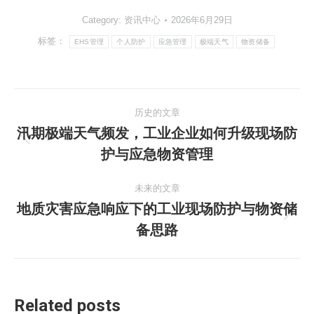
Category:
资讯中心
2026年6月29日
标签：
EHS管理
个人防护
应急管理
极端天气
物资储备
文
历史的文章
章
汛期极端天气频发，工业企业如何升级现场防
历
护与应急物资管理
导
史
的
航
未来的文章
文
地质灾害应急响应下的工业现场防护与物资储
章：
未
备思路
来
的
文
章：
Related posts