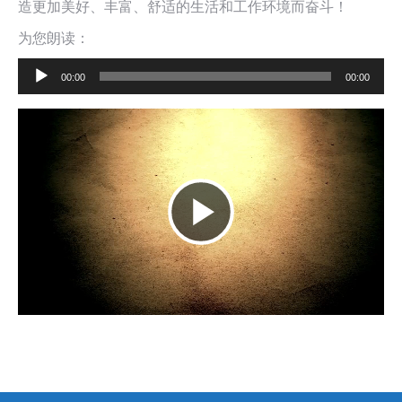
造更加美好、丰富、舒适的生活和工作环境而奋斗！
为您朗读：
音
00:00
00:00
频
播
放
器
播
放
视