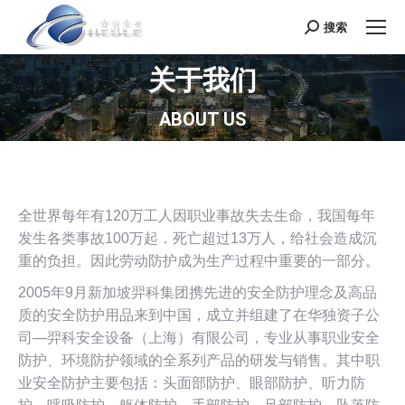
搜索
Search:
关于我们
您在这里：
ABOUT US
全世界每年有120万工人因职业事故失去生命，我国每年
发生各类事故100万起．死亡超过13万人，给社会造成沉
重的负担。因此劳动防护成为生产过程中重要的一部分。
2005年9月新加坡羿科集团携先进的安全防护理念及高品
质的安全防护用品来到中国，成立并组建了在华独资子公
司—羿科安全设备（上海）有限公司，专业从事职业安全
防护、环境防护领域的全系列产品的研发与销售。其中职
业安全防护主要包括：头面部防护、眼部防护、听力防