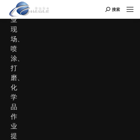
为
工
搜索
Search:
业
现
场、
喷
涂、
打
磨、
化
学
品
作
业
提