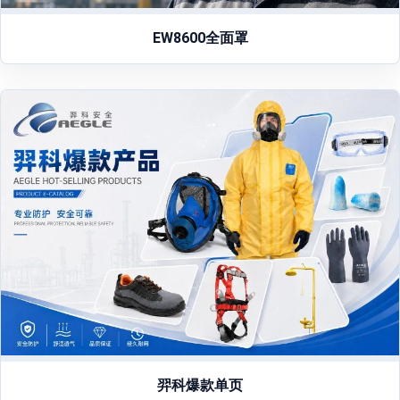
EW8600全面罩
羿科爆款单页