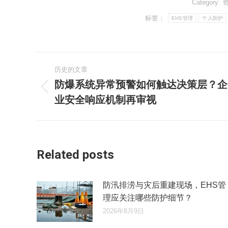
Category:
标签：
EHS管理
个人防护
文
历史的文章
章
防爆系统异常预警如何触达决策层？企
历
业安全响应机制再审视
导
史
的
航
文
章：
Related posts
防汛排涝与灾后重建现场，EHS管
理应关注哪些防护细节？
2026年8月9日