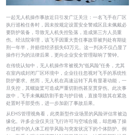
一起无人机操作事故近日引发广泛关注：一名飞手在厂区
执行巡检任务时，因未按规定设置安全警戒区且未佩戴必
要防护装备，导致无人机失控坠落，造成第三方人员重
伤。经法院审理，该飞手因重大责任事故罪被判处有期徒
刑一年半，并赔偿经济损失63万元。这一判决不仅凸显了
操作行为的法律后果，更向企业安全管理敲响了警钟。
在传统认知中，无人机操作常被视为“低风险”任务，尤其
在室内或封闭厂区环境中，企业往往忽视对飞手的系统性
防护要求。然而，无人机在高速运转下具有显著动能，一
旦失控，其螺旋桨可造成严重切割伤甚至贯穿伤。此次事
故中，飞手未佩戴防割手套与护目镜，直接导致其在紧急
处置时手部受伤，进一步加剧了事故后果。
从EHS管理视角看，此类新型作业场景的风险评估常被边
缘化。许多企业仅关注飞行许可与空域合规，却忽略了操
作过程中的人体工程学风险与突发状况下的个体防护。例