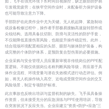
如，飞手在强光环境下长时间目视操控，缺乏眼部防护易
引发视觉疲劳；在狭窄空间作业时，未配备听力保护设备
也可能导致注意力下降。
手部防护在此类作业中尤为关键。无人机起降、紧急制动
或设备检修过程中，操作者手部极易接触高速旋转部件或
尖锐结构。选用具备抗切割、防滑与灵活性的防护手套，
不仅能降低直接伤害风险，也能提升操作稳定性。此外，
结合现场环境配置相应的头部、眼部与躯体防护装备，构
成完整的个体防护体系，是预防复合型伤害的必要措施。
企业采购与安全管理人员应重新审视非传统岗位的PPE配
置逻辑。不能仅依据岗位名称判断风险等级，而应基于具
体作业流程、环境变量与潜在失效模式进行动态评估。例
如，将无人机操作纳入高空、近电或受限空间作业的交叉
风险场景，制定专项防护标准。
此次事故也反映出培训与监督机制的缺失。飞手虽具备操
作资质，但未接受充分的应急演练与PPE使用培训，导致
在突发状况下反应失当。企业应建立“资质+防护+应急”三