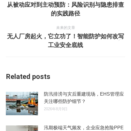
章
从被动应对到主动预防：风险识别与隐患排查
历
的实践路径
导
史
的
航
未来的文章
文
无人厂房起火，它立功了！智能防护如何改写
章：
未
工业安全底线
来
的
文
章：
Related posts
防汛排涝与灾后重建现场，EHS管理应
关注哪些防护细节？
2026年8月9日
汛期极端天气频发，企业应急抢险PPE