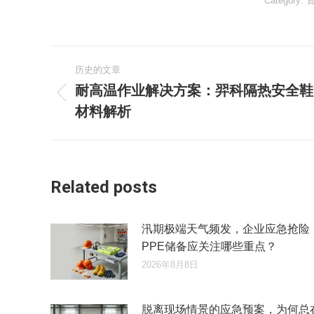
Category:
文
历史的文章
章
耐高温作业解决方案：羿科隔热安全鞋
历
材料解析
导
史
的
航
文
章：
Related posts
汛期极端天气频发，企业应急抢险
PPE储备应关注哪些重点？
2026年8月8日
脱离现场情景的应急预案，为何总