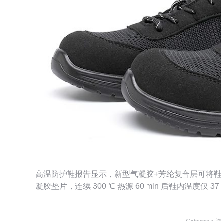
高温防护鞋报告显示，新型气凝胶+芳纶复合层可将鞋内温升
凝胶垫片，连续 300 ℃ 热源 60 min 后鞋内温度