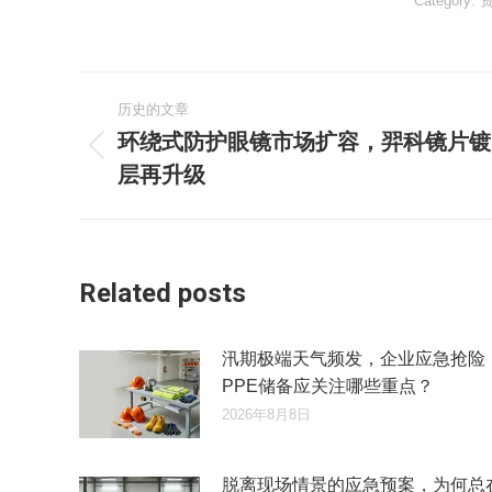
Category:
文
历史的文章
章
环绕式防护眼镜市场扩容，羿科镜片镀
历
层再升级
导
史
的
航
文
章：
Related posts
汛期极端天气频发，企业应急抢险
PPE储备应关注哪些重点？
2026年8月8日
脱离现场情景的应急预案，为何总