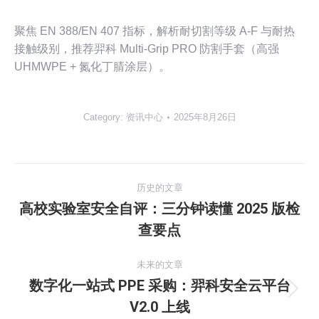
聚焦 EN 388/EN 407 指标，解析耐切割等级 A-F 与耐热
接触级别，推荐羿科 Multi-Grip PRO 防割手套（高强
UHMWPE + 氮化丁腈涂层）。
Category:
资讯中心
2025年8月26日
文
历史的文章
章
高校实验室安全自评：三分钟读懂 2025 版检
历
查要点
导
史
的
航
未来的文章
文
数字化一站式 PPE 采购：羿科安全云平台
章：
未
V2.0 上线
来