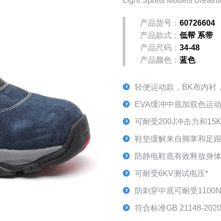
Light Sports Models Breath
产品货号：
60726604
产品款式：
低帮 系带
产品尺码：
34-48
产品颜色：
蓝色
轻便运动款，BK布内衬
EVA缓冲中底加双色运
可耐受200J冲击力和1
鞋垫缓解来自脚掌和足
防静电鞋底有效释放身体
可耐受6KV测试电压*
防刺穿中底可耐受1100
符合标准GB 21148-202