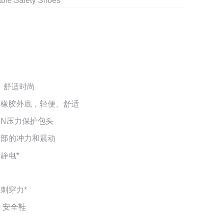
able Safety Shoes
，舒适时尚
动橡胶外底，轻便、舒适
5KN压力保护包头
跟部的冲力和震动
静电*
N刺穿力*
0 安全鞋