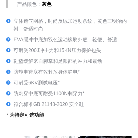
产品颜色：
灰色
立体透气网格，时尚反绒加运动条纹，黄色三明治内
衬，舒适时尚
EVA缓冲中底加双色运动橡胶外底，轻便、舒适
可耐受200J冲击力和15KN压力保护包头
鞋垫缓解来自脚掌和足跟部的冲力和震动
防静电鞋底有效释放身体静电*
可耐受6KV测试电压*
防刺穿中底可耐受1100N刺穿力*
符合标准GB 21148-2020 安全鞋
* 为特定可选功能