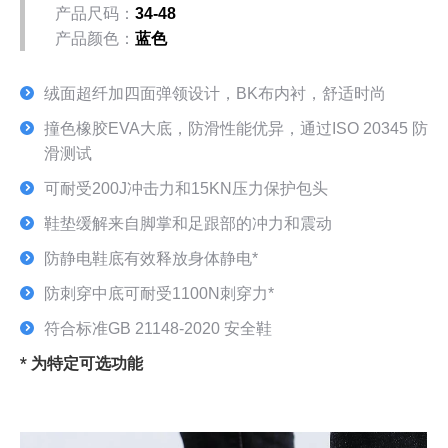
产品尺码：
34-48
产品颜色：
蓝色
绒面超纤加四面弹领设计，BK布内衬，舒适时尚
撞色橡胶EVA大底，防滑性能优异，通过ISO 20345 防
滑测试
可耐受200J冲击力和15KN压力保护包头
鞋垫缓解来自脚掌和足跟部的冲力和震动
防静电鞋底有效释放身体静电*
防刺穿中底可耐受1100N刺穿力*
符合标准GB 21148-2020 安全鞋
* 为特定可选功能