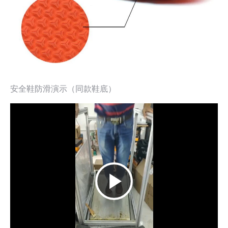
安全鞋防滑演示（同款鞋底）
播
放