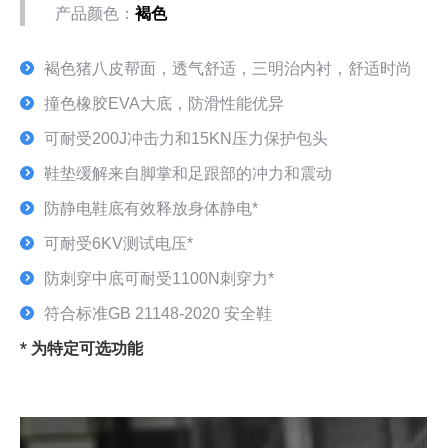
产品颜色：
褐色
褐色猪八皮帮面，透气舒适，三明治内衬，舒适时尚
撞色橡胶EVA大底，防滑性能优异
可耐受200J冲击力和15KN压力保护包头
鞋垫缓解来自脚掌和足跟部的冲力和震动
防静电鞋底有效释放身体静电*
可耐受6KV测试电压*
防刺穿中底可耐受1100N刺穿力*
符合标准GB 21148-2020 安全鞋
* 为特定可选功能