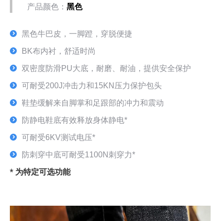
产品颜色：
黑色
黑色牛巴皮，一脚蹬，穿脱便捷
BK布内衬，舒适时尚
双密度防滑PU大底，耐磨、耐油，提供安全保护
可耐受200J冲击力和15KN压力保护包头
鞋垫缓解来自脚掌和足跟部的冲力和震动
防静电鞋底有效释放身体静电*
可耐受6KV测试电压*
防刺穿中底可耐受1100N刺穿力*
* 为特定可选功能