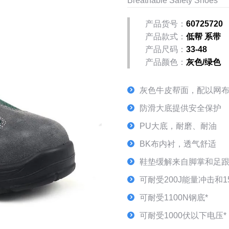
Breathable Safety Shoes
产品货号：
60725720
产品款式：
低帮 系带
产品尺码：
33-48
产品颜色：
灰色/绿色
灰色牛皮帮面，配以网
防滑大底提供安全保护
PU大底，耐磨、耐油
BK布内衬，透气舒适
鞋垫缓解来自脚掌和足
可耐受200J能量冲击和1
可耐受1100N钢底*
可耐受1000伏以下电压*