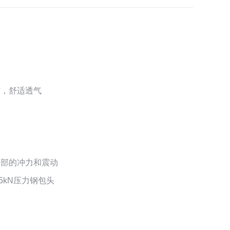
布，舒适透气
跟部的冲力和震动
5kN压力钢包头