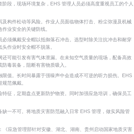
阶段，现场环境复杂，EHS 管理人员必须高度重视员工的个人
泻及构件松动等风险。作业人员面临物体打击、粉尘弥漫及机械
急作业安全的关键防线。
员必须佩戴安全帽以抵御落石冲击。选型时除关注抗冲击和耐穿
低头作业时安全帽不脱落。
网还可能引发有害气体泄漏。在未知空气质量的现场，配备高效
或防毒装备，阻断有害物质吸入。
触限值。长时间暴露于强噪声中会造成不可逆的听力损伤。EHS
程规范佩戴。
险特征，定期盘点更新防护物资。同时加强应急培训，确保员工
缺一不可。将地质灾害防范融入日常 EHS 管理，做实风险管
-20：《应急管理部针对安徽、湖北、湖南、贵州启动国家地质灾害