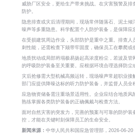
威胁厂区安全，更给生产带来挑战。在灾害预警及排查
防护。
隐患排查或灾后清理期间，现场常伴随落石、泥土倾
噪声等多重隐患。科学配置个人防护装备，是保障应
在受损建筑周边作业，头部防护是重中之重。排查人
刺性能，还需检查下颏带牢固度，确保员工在攀爬或
地质扰动或局部坍塌极易扬起高浓度粉尘，若波及管
的呼吸防护装备至关重要。应根据环境合理选择防尘
灾后抢修需大型机械高频运转，现场噪声常超职业接
部门应提供降噪达标的听力防护装备，并监督人员全
应急物资储备需注重场景适用性。企业应结合地质风
熟练掌握各类防护装备的正确佩戴与检查方法。
面对自然灾害的突发力，完善的预案与可靠的防护装备
控，才能在关键时刻保障员工的生命安全。
新闻来源：
中华人民共和国应急管理部，2026-06