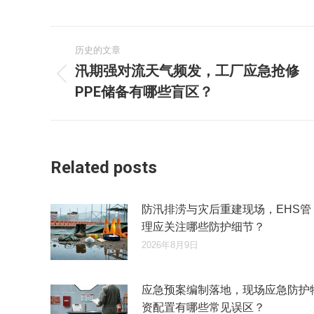
文
历史的文章
章
汛期强对流天气频发，工厂应急抢修
历
PPE储备有哪些盲区？
导
史
的
航
文
章：
Related posts
防汛排涝与灾后重建现场，EHS管
理应关注哪些防护细节？
2026年8月9日
应急预案编制落地，现场应急防护
资配置有哪些常见误区？