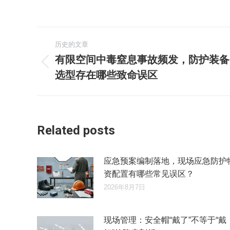
文
历史的文章
章
有限空间中毒窒息事故频发，防护装备
历
选型存在哪些致命误区
导
史
的
航
文
章：
Related posts
应急预案编制落地，现场应急防护
资配置有哪些常见误区？
2026年8月7日
现场管理：安全帽“戴了”不等于“戴