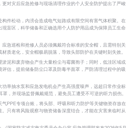
，更对灾后应急抢修与现场清理作业的个人安全防护提出了严峻
处构件松动，内涝会造成电气短路或有限空间有害气体积聚。在
出现盲区，科学储备和正确选用个人防护用品成为保障员工生命
。应急巡检和抢修人员必须佩戴符合标准的安全帽，且需特别关
或材质老化，安全帽极易脱落，导致头部防护在关键时刻失效。
理淤泥和废弃物会产生大量粉尘与霉菌孢子；同时，低洼区域或
境评估，提前储备防尘口罩及防毒半面罩，严防清理过程中的吸
大功率抽水泵和应急发电机会产生高强度噪声，远超日常作业标
或耳罩，并现场监督佩戴规范，避免员工遭受不可逆的听力损伤。
天气PPE专项台账，将头部、呼吸和听力防护等关键物资存放在
性。只有将风险观察与物资储备深度结合，才能在灾害来临时从
18：《国家防灾减灾救灾委员会办公室 应急管理部发布2026年5月