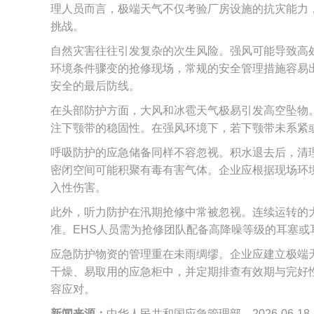
理人员而言，极端天气不仅考验厂房设施的抗灾能力
挑战。
自然灾害往往引发复杂的次生风险。强风可能导致高
环境条件骤变的抢修现场，常规的安全管理措施容易
安全的最后防线。
在头部防护方面，大风和冰雹天气极易引发高空坠物
注下颚带的稳固性。在强风环境下，若下颚带未系紧
呼吸防护的应急储备同样不容忽视。积水退去后，清
密闭空间可能积聚有毒有害气体。企业应根据现场环
入性伤害。
此外，听力防护在汛期抢修中常被忽视。连续运转的
准。EHS人员需为抢修团队配备高降噪等级的耳塞
应急防护物资的管理重在未雨绸缪。企业应建立极端
干燥、易取用的应急柜中，并定期排查有效期与完好
容应对。
新闻来源：
中华人民共和国应急管理部，2026-06-