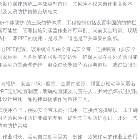
长期位居建筑施工事故类型首位，其风险不仅来自作业高度本
以及人员防护措施密切相关。
施+个体防护”的三级防护体系。工程控制包括设置牢固的防护栏
落可能性；管理措施则涵盖作业许可审批、岗前安全培训、现场
防护，即PPE的使用，是最后一道也是至关重要的防线。
核心PPE配置。该系统通常由全身式安全带、连接装置（如安全
国家标准，具备足够的强度与舒适性，确保人员在意外坠落时能
和活动范围合理选择，避免过长导致坠落距离超标，或过短限制
查与维护。安全带织带磨损、金属件变形、锚固点松动等问题若
PPE定期检查制度，明确检查频次与责任人，并对损坏或过期装
非设计用途，如拖拽重物或作为吊装工具。
PE使用不当，例如安全带未高挂低用、连接点选择错误、未正确
对坠落风险和防护要点的理解，提升其主动防护意识。此外，恶
调整防护策略。
、作业时长、活动自由度等因素。例如，频繁移动的作业宜选用