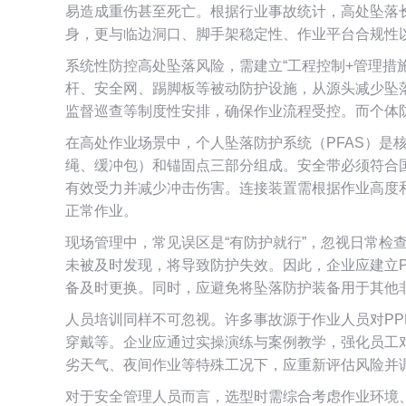
易造成重伤甚至死亡。根据行业事故统计，高处坠落
身，更与临边洞口、脚手架稳定性、作业平台合规性
系统性防控高处坠落风险，需建立“工程控制+管理措
杆、安全网、踢脚板等被动防护设施，从源头减少坠
监督巡查等制度性安排，确保作业流程受控。而个体
在高处作业场景中，个人坠落防护系统（PFAS）是
绳、缓冲包）和锚固点三部分组成。安全带必须符合
有效受力并减少冲击伤害。连接装置需根据作业高度
正常作业。
现场管理中，常见误区是“有防护就行”，忽视日常检
未被及时发现，将导致防护失效。因此，企业应建立
备及时更换。同时，应避免将坠落防护装备用于其他
人员培训同样不可忽视。许多事故源于作业人员对P
穿戴等。企业应通过实操演练与案例教学，强化员工
劣天气、夜间作业等特殊工况下，应重新评估风险并
对于安全管理人员而言，选型时需综合考虑作业环境