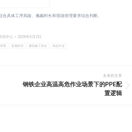
请结合具体工序风险、佩戴时长和现场管理要求综合判断。
资讯中心
2026年5月2日
E管理
坠落防护
建筑施工安全
高处作业
未来的文章
钢铁企业高温高危作业场景下的PPE配
未
置逻辑
来
的
文
章：