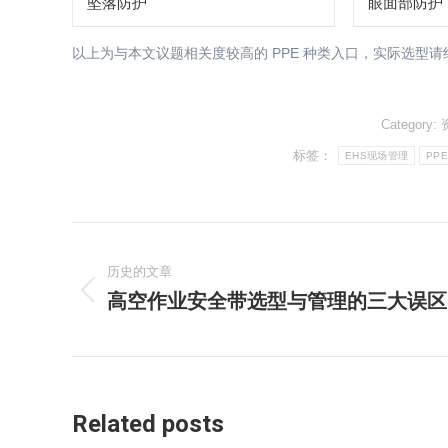
坠落防护
眼面部防护
以上为与本文议题相关度较高的 PPE 种类入口，实际选型
Category:
标签：
EHS现场管理
PP
文
历史的文章
章
高空作业安全带选型与管理的三大误区
历
导
史
的
航
文
章：
Related posts