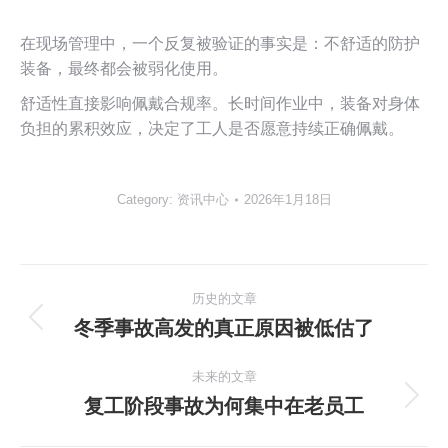
在现场管理中，一个反复被验证的事实是：不舒适的防护
装备，最终都会被弱化使用。
舒适性直接影响佩戴合规率。长时间作业中，装备对身体
负担的累积效应，决定了工人是否愿意持续正确佩戴。
Category:
资讯中心
2026年1月18日
文
历史的文章
章
冬季事故高发的真正原因被低估了
历
史
导
未来的文章
的
复工阶段事故为何集中在老员工
文
航
未
章：
来