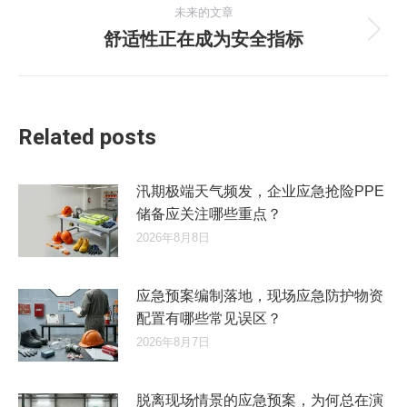
导
未来的文章
的
舒适性正在成为安全指标
文
航
未
章：
来
的
文
章：
Related posts
汛期极端天气频发，企业应急抢险PPE
储备应关注哪些重点？
2026年8月8日
应急预案编制落地，现场应急防护物资
配置有哪些常见误区？
2026年8月7日
脱离现场情景的应急预案，为何总在演