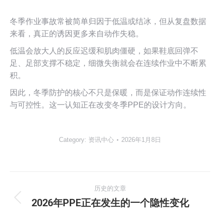
冬季作业事故常被简单归因于低温或结冰，但从复盘数据
来看，真正的诱因更多来自动作失稳。
低温会放大人的反应迟缓和肌肉僵硬，如果鞋底回弹不
足、足部支撑不稳定，细微失衡就会在连续作业中不断累
积。
因此，冬季防护的核心不只是保暖，而是保证动作连续性
与可控性。这一认知正在改变冬季PPE的设计方向。
Category:
资讯中心
2026年1月8日
文
历史的文章
章
2026年PPE正在发生的一个隐性变化
历
史