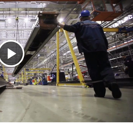
播
放
视