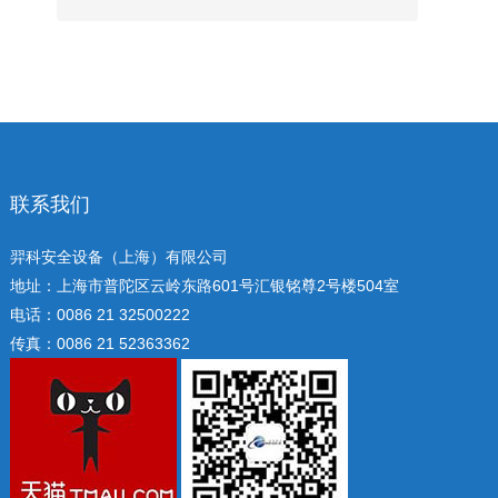
联系我们
羿科安全设备（上海）有限公司
地址：上海市普陀区云岭东路601号汇银铭尊2号楼504室
电话：0086 21 32500222
传真：0086 21 52363362