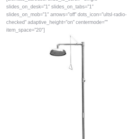
slides_on_desk=”1″ slides_on_tabs=”1″
slides_on_mob=”1″ arrows=”off” dots_icon=”ultsl-radio-
checked” adaptive_height=”on” centermode=””
item_space=”20″]