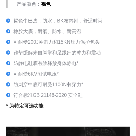
产品颜色：
褐色
褐色牛巴皮，防水，BK布内衬，舒适时尚
橡胶大底，耐磨、防水、耐高温
可耐受200J冲击力和15KN压力保护包头
鞋垫缓解来自脚掌和足跟部的冲力和震动
防静电鞋底有效释放身体静电*
可耐受6KV测试电压*
防刺穿中底可耐受1100N刺穿力*
符合标准GB 21148-2020 安全鞋
* 为特定可选功能