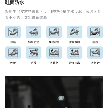
鞋面防水
采用牛巴皮材料做帮面，可防护少量雨水飞溅，长时间穿
着不闷脚，穿出舒适体验