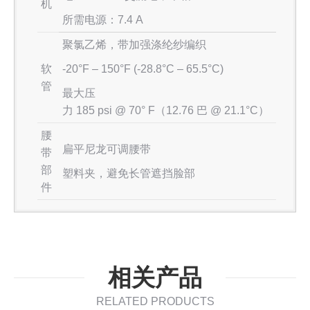
机
所需电源：7.4 A
聚氯乙烯，带加强涤纶纱编织
软
-20°F – 150°F (-28.8°C – 65.5°C)
管
最大压
力 185 psi @ 70° F（12.76 巴 @ 21.1°C）
腰
扁平尼龙可调腰带
带
部
塑料夹，避免长管遮挡脸部
件
相关产品
RELATED PRODUCTS