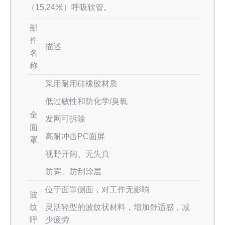
（15.24米）呼吸软管。
部
件
描述
名
称
采用耐用硅橡胶材质
低过敏性和防化学/臭氧
全
发网可拆除
面
高耐冲击PC面屏
罩
视野开阔、无失真
防雾、防刮涂层
位于面罩侧面，对工作无影响
波
纹
灵活轻型的波纹状材料，增加舒适感，减
呼
少疲劳