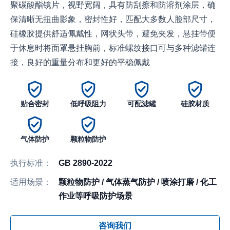
聚碳酸酯镜片，视野宽阔，具有防刮擦和防溶剂涂层，确
保清晰无扭曲影象，密封性好，匹配大多数人脸部尺寸，
硅橡胶提供舒适佩戴性，网状头带，避免夹发，悬挂带便
于休息时将面罩悬挂胸前，标准螺纹接口可与多种滤罐连
接，良好的重量分布和更好的平稳佩戴
贴合密封
低呼吸阻力
可配滤罐
硅胶材质
气体防护
颗粒物防护
执行标准：
GB 2890-2022
适用场景：
颗粒物防护 / 气体蒸气防护 / 喷涂打磨 / 化工
作业等呼吸防护场景
咨询我们