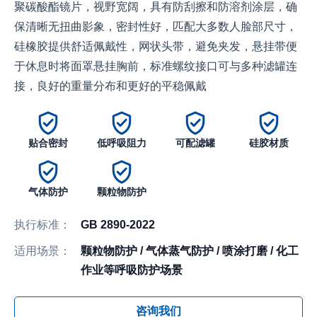
聚碳酸酯镜片，视野宽阔，具有防刮擦和防溶剂涂层，确
保清晰无扭曲影象，密封性好，匹配大多数人脸部尺寸，
硅橡胶提供舒适佩戴性，网状头带，避免夹发，悬挂带便
于休息时将面罩悬挂胸前，标准螺纹接口可与多种滤罐连
接，良好的重量分布和更好的平稳佩戴
贴合密封
低呼吸阻力
可配滤罐
硅胶材质
气体防护
颗粒物防护
执行标准：
GB 2890-2022
适用场景：
颗粒物防护 / 气体蒸气防护 / 喷涂打磨 / 化工
作业等呼吸防护场景
咨询我们