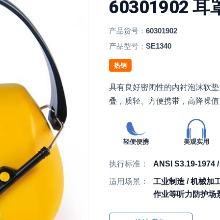
60301902 耳
产品货号：
60301902
产品型号：
SE1340
热销
具有良好密闭性的内衬泡沫软垫
叠，质轻、方便携带，高降噪值
轻便便携
美观实用
执行标准：
ANSI S3.19-1974 
适用场景：
工业制造 / 机械加工 
作业等听力防护场