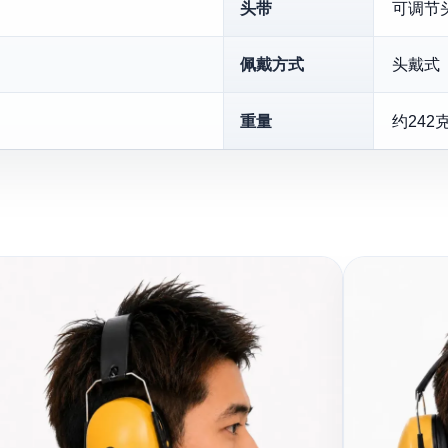
头带
可调节
佩戴方式
头戴式
重量
约242