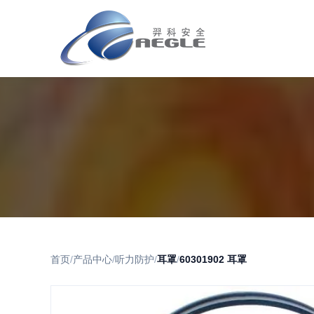
首页
/
产品中心
/
听力防护
/
耳罩
/
60301902 耳罩