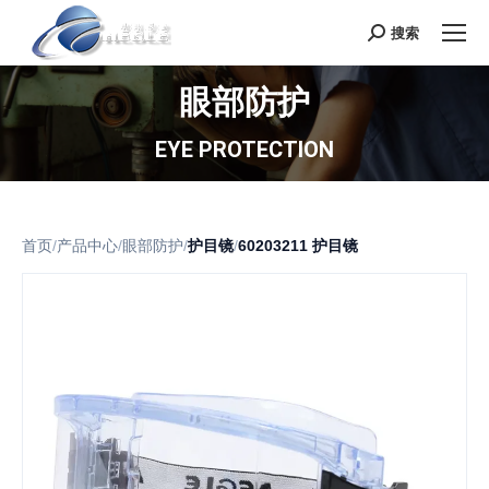
搜索
Search:
眼部防护
EYE PROTECTION
首页
/
产品中心
/
眼部防护
/
护目镜
/
60203211 护目镜