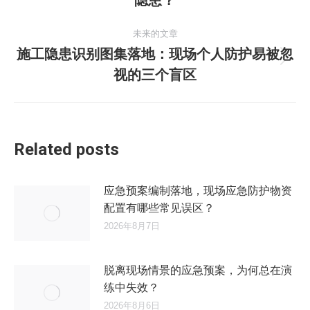
导
史
的
航
未来的文章
文
施工隐患识别图集落地：现场个人防护易被忽
章：
未
视的三个盲区
来
的
文
章：
Related posts
应急预案编制落地，现场应急防护物资
配置有哪些常见误区？
2026年8月7日
脱离现场情景的应急预案，为何总在演
练中失效？
2026年8月6日