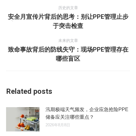
文
历史的文章
章
安全月宣传片背后的思考：别让PPE管理止步
历
于突击检查
导
史
的
航
未来的文章
文
致命事故背后的防线失守：现场PPE管理存在
章：
未
哪些盲区
来
的
文
章：
Related posts
汛期极端天气频发，企业应急抢险PPE
储备应关注哪些重点？
2026年8月8日