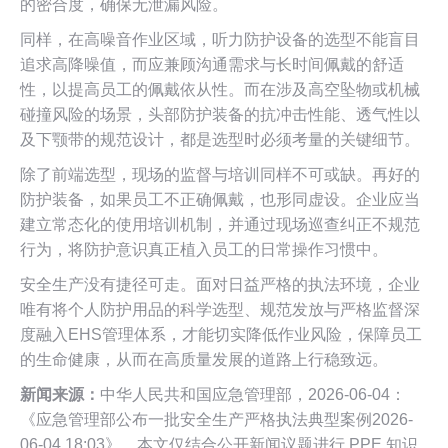
的密合度，确保无泄漏风险。
同样，在高噪音作业区域，听力防护设备的选型不能盲目
追求高降噪值，而应兼顾沟通需求与长时间佩戴的舒适
性，以提高员工的佩戴依从性。而在涉及高空坠物或机械
碰撞风险的场景，头部防护装备的抗冲击性能、透气性以
及下颚带的规范设计，都是选型时必须考量的关键细节。
除了前端选型，现场的监督与培训同样不可或缺。再好的
防护装备，如果员工不正确佩戴，也形同虚设。企业应当
建立常态化的使用培训机制，并通过现场巡查纠正不规范
行为，将防护意识真正植入员工的日常操作习惯中。
安全生产没有捷径可走。面对日益严格的执法环境，企业
唯有将个人防护用品的科学选型、规范发放与严格监督深
度融入EHS管理体系，才能切实降低作业风险，保障员工
的生命健康，从而在高质量发展的道路上行稳致远。
新闻来源：
中华人民共和国应急管理部，2026-06-04：
《应急管理部公布一批安全生产严格执法典型案例2026-
06-04 18:03》。本文仅结合公开新闻议题进行 PPE 知识