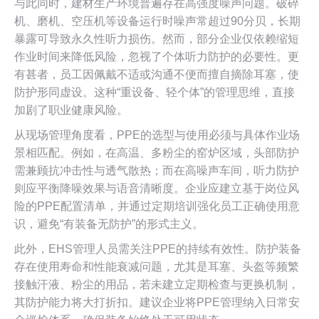
与此同时，建材生产环境普遍存在高强度噪声问题。破碎
机、磨机、空压机等设备运行时噪声常超过90分贝，长期
暴露可导致永久性听力损伤。然而，部分企业仅依赖缩短
作业时间来降低风险，忽视了个体听力防护的必要性。更
有甚者，员工因佩戴不适或沟通不便而擅自摘除耳塞，使
防护形同虚设。这种“重设备、轻个体”的管理思维，直接
加剧了职业健康风险。
从现场管理角度看，PPE的选型与使用必须与具体作业场
景相匹配。例如，在高温、多粉尘的窑炉区域，头部防护
需兼顾抗冲击性与透气散热；而在高噪声车间，听力防护
则应平衡降噪效果与语音清晰度。企业应建立基于岗位风
险的PPE配置清单，并通过定期培训强化员工正确使用意
识，避免“有装备无防护”的形式主义。
此外，EHS管理人员需关注PPE的持续有效性。防护装备
存在使用寿命和性能衰减问题，尤其是耳塞、头盔等频繁
接触汗液、粉尘的用品，若未建立定期检查与更换机制，
其防护能力将大打折扣。建议企业将PPE管理纳入日常安