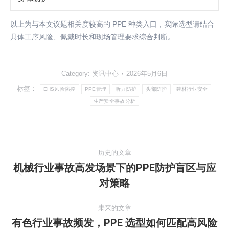
以上为与本文议题相关度较高的 PPE 种类入口，实际选型请结合
具体工序风险、佩戴时长和现场管理要求综合判断。
Category:
资讯中心
2026年5月6日
标签：
EHS风险防控
PPE管理
听力防护
头部防护
建材行业安全
生产安全事故分析
文
历史的文章
章
机械行业事故高发场景下的PPE防护盲区与应
历
对策略
导
史
的
航
未来的文章
文
有色行业事故频发，PPE 选型如何匹配高风险
章：