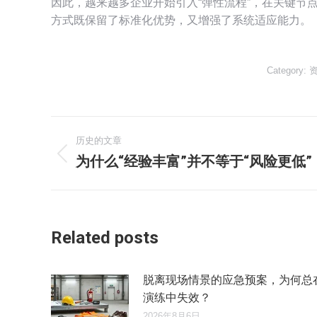
因此，越来越多企业开始引入“弹性流程”，在关键节
方式既保留了标准化优势，又增强了系统适应能力。
Category:
文
历史的文章
章
为什么“经验丰富”并不等于“风险更低”
历
史
导
的
文
航
章：
Related posts
脱离现场情景的应急预案，为何总
演练中失效？
2026年8月6日