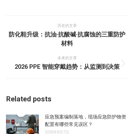
文
历史的文章
章
防化鞋升级：抗油·抗酸碱·抗腐蚀的三重防护
历
材料
导
史
的
航
未来的文章
文
2026 PPE 智能穿戴趋势：从监测到决策
未
章：
来
的
文
章：
Related posts
应急预案编制落地，现场应急防护物资
配置有哪些常见误区？
2026年8月7日