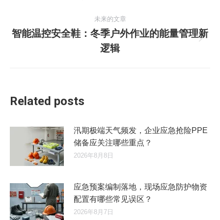
史
导
未来的文章
的
智能温控安全鞋：冬季户外作业的能量管理新
文
航
未
章：
逻辑
来
的
文
章：
Related posts
汛期极端天气频发，企业应急抢险PPE
储备应关注哪些重点？
2026年8月8日
应急预案编制落地，现场应急防护物资
配置有哪些常见误区？
2026年8月7日