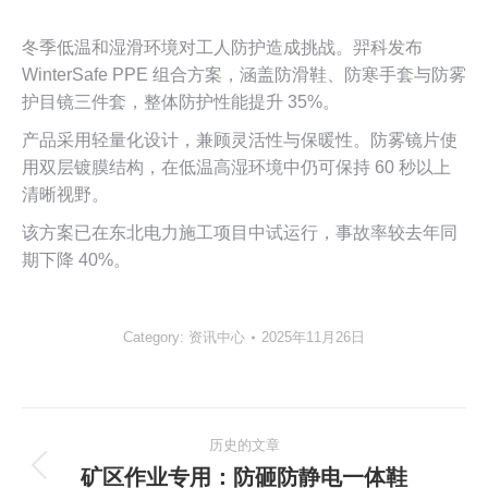
冬季低温和湿滑环境对工人防护造成挑战。羿科发布
WinterSafe PPE 组合方案，涵盖防滑鞋、防寒手套与防雾
护目镜三件套，整体防护性能提升 35%。
产品采用轻量化设计，兼顾灵活性与保暖性。防雾镜片使
用双层镀膜结构，在低温高湿环境中仍可保持 60 秒以上
清晰视野。
该方案已在东北电力施工项目中试运行，事故率较去年同
期下降 40%。
Category:
资讯中心
2025年11月26日
文
历史的文章
章
矿区作业专用：防砸防静电一体鞋
历