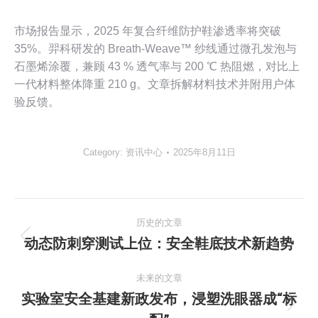
市场报告显示，2025 年复合纤维防护鞋渗透率将突破
35%。羿科研发的 Breath-Weave™ 纱线通过微孔发泡与
石墨烯涂覆，兼顾 43 % 透气率与 200 ℃ 热阻燃，对比上
一代材料整体降重 210 g。文章拆解材料技术并附用户体
验反馈。
Category:
资讯中心
2025年8月11日
文
历史的文章
章
动态防刺穿测试上位：安全鞋底技术新趋势
历
史
导
未来的文章
的
实验室安全基建新政发布，浸塑洗眼器成“标
文
航
未
章：