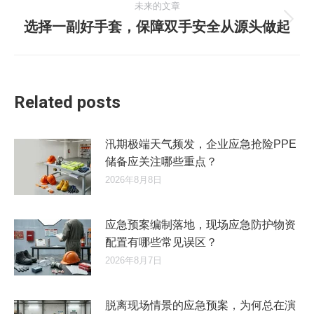
航
未来的文章
文
选择一副好手套，保障双手安全从源头做起
未
章：
来
的
文
章：
Related posts
汛期极端天气频发，企业应急抢险PPE
储备应关注哪些重点？
2026年8月8日
应急预案编制落地，现场应急防护物资
配置有哪些常见误区？
2026年8月7日
脱离现场情景的应急预案，为何总在演