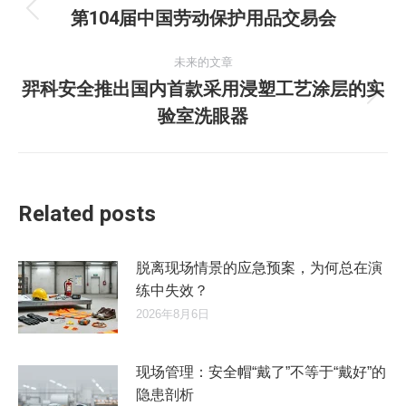
章
第104届中国劳动保护用品交易会
历
史
导
未来的文章
的
羿科安全推出国内首款采用浸塑工艺涂层的实
文
航
未
章：
验室洗眼器
来
的
文
章：
Related posts
脱离现场情景的应急预案，为何总在演
练中失效？
2026年8月6日
现场管理：安全帽“戴了”不等于“戴好”的
隐患剖析