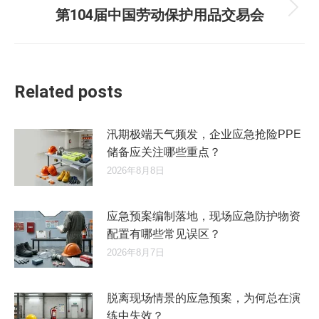
第104届中国劳动保护用品交易会
文
航
未
章：
来
的
文
章：
Related posts
汛期极端天气频发，企业应急抢险PPE
储备应关注哪些重点？
2026年8月8日
应急预案编制落地，现场应急防护物资
配置有哪些常见误区？
2026年8月7日
脱离现场情景的应急预案，为何总在演
练中失效？