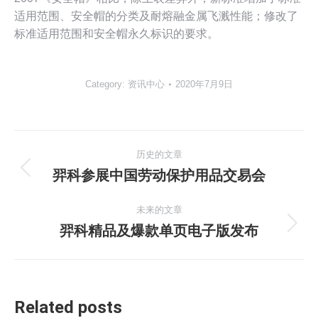
适用范围、安全帽的分类及耐熔融金属飞溅性能；修改了
标准适用范围和安全帽永久标识的要求。
Category:
资讯中心
2020年7月9日
文
历史的文章
章
羿科参展中国劳动保护用品交易会
历
史
导
未来的文章
的
羿科精品及爆款单页电子版发布
文
航
未
章：
来
的
文
章：
Related posts