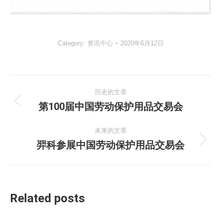
Category:
资讯中心
2020年6月12日
文
历史的文章
章
第100届中国劳动保护用品交易会
历
史
导
未来的文章
的
羿科参展中国劳动保护用品交易会
文
航
未
章：
来
的
文
章：
Related posts