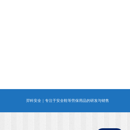
羿科安全｜专注于安全鞋等劳保用品的研发与销售