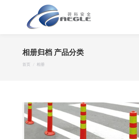
相册归档
产品分类
您在这里：
首页
相册