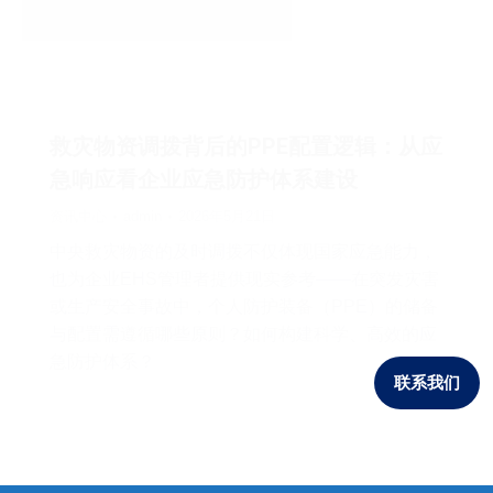
救灾物资调拨背后的PPE配置逻辑：从应
急响应看企业应急防护体系建设
资讯中心
admin
2026年5月21日
中央救灾物资的及时调拨不仅体现国家应急能力，
也为企业EHS管理者提供现实参考——在突发灾害
或生产安全事故中，个人防护装备（PPE）的储备
与配置需遵循哪些原则？如何构建科学、高效的应
急防护体系？
联系我们