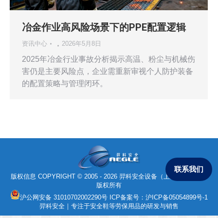
冶金作业高风险场景下的PPE配置逻辑
资讯中心
2026年5月8日
2025年冶金行业事故分析揭示高温、粉尘与机械伤
害仍是主要风险点，企业需重新审视个人防护装备
的配置策略与管理闭环。
联系我们
版权信息 COPYRIGHT © 2005 - 2026 羿科安全设备（上海）有限公司
版权所有
沪公网安备 31010702002290号
ICP备案号：
沪ICP备05054899号-1
羿科安全｜专注于安全鞋等劳保用品的研发与销售